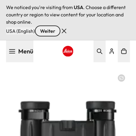
We noticed you're visiting from
USA
. Choose a different
country or region to view content for your location and
shop online.
USA (English)
Weiter
Direkt
Menü
zum
Inhalt
Leica logo - Home