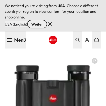
We noticed you're visiting from
USA
. Choose a different
country or region to view content for your location and
shop online.
USA (English)
Weiter
Direkt
Menü
zum
Inhalt
Leica logo - Home