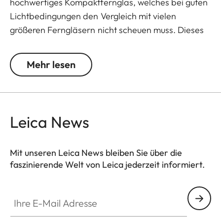
hochwertiges Kompaktfernglas, welches bei guten
Lichtbedingungen den Vergleich mit vielen
größeren Ferngläsern nicht scheuen muss. Dieses
handliche Kompakte ist hervorragend geeignet,
wenn nur wenig Stauraum zur Verfügung steht und
Mehr lesen
die Ausrüstung nicht mit zusätzlichem Gewicht
belastet werden soll. Zuverlässig in der
Funktionalität, solide in der Bauweise, hochwertig
in der Optik und klein in Maß und Gewicht - diese
Leica News
Eigenschaften zeichnen die Trinovid BCA aus. Die
®
von Leica entwickelte HDC
-Mehrschichtvergütung
Mit unseren Leica News bleiben Sie über die
sorgt selbst bei Einsätzen unter anspruchsvollen
faszinierende Welt von Leica jederzeit informiert.
Lichtbedingungen für natürliche Farben und
kontrastreiche Bilder.
Ihre E-Mail Adresse