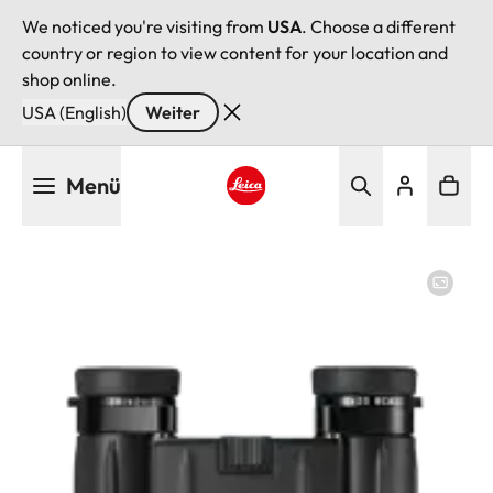
We noticed you're visiting from
USA
. Choose a different
country or region to view content for your location and
shop online.
USA (English)
Weiter
Direkt
Menü
zum
Inhalt
Leica logo - Home