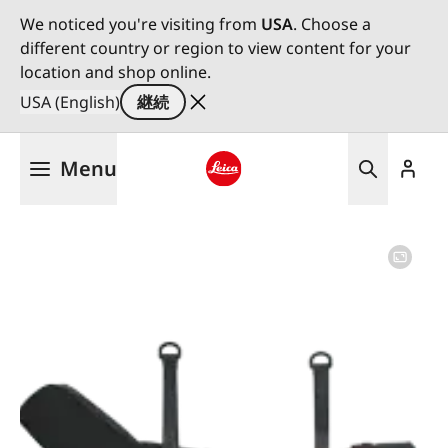
We noticed you're visiting from
USA
. Choose a
different country or region to view content for your
location and shop online.
USA (English)
継続
メ
Menu
イ
ン
Leica logo - Home
コ
ン
テ
ン
ツ
に
移
動