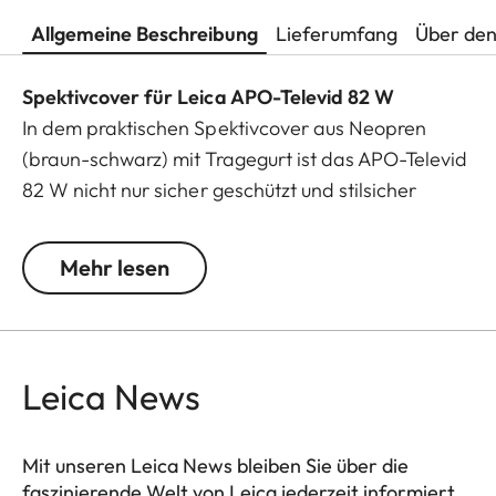
Allgemeine Beschreibung
Lieferumfang
Über den
Spektivcover für Leica APO-Televid 82 W
In dem praktischen Spektivcover aus Neopren
(braun-schwarz) mit Tragegurt ist das APO-Televid
82 W nicht nur sicher geschützt und stilsicher
verpackt, es bleibt auch jederzeit einsatzbereit.
Dank einem ausgeklügelten Verschlusssystem mit
Mehr lesen
Extra-Öffnungen für Frontlinse, Okular,
Fokussierringe und Stativanschluss braucht es zum
Beobachten die Tasche nicht zu verlassen und
kann inklusive Stativ geschultert werden.
Leica News
Mit unseren Leica News bleiben Sie über die
faszinierende Welt von Leica jederzeit informiert.