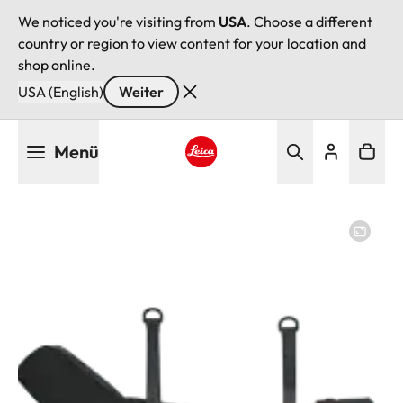
We noticed you're visiting from
USA
. Choose a different
country or region to view content for your location and
shop online.
USA (English)
Weiter
Direkt
Menü
zum
Inhalt
Leica logo - Home