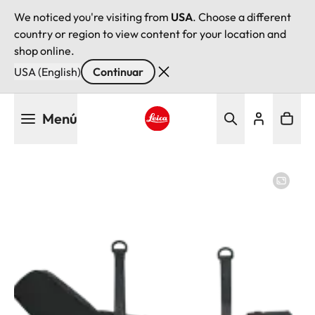
We noticed you're visiting from
USA
. Choose a different
country or region to view content for your location and
shop online.
USA (English)
Continuar
Pasar
Menú
al
contenido
Leica logo - Home
principal