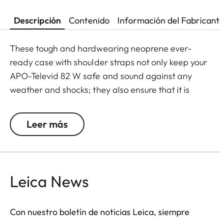
Descripción
Contenido
Información del Fabrican
These tough and hardwearing neoprene ever-
ready case with shoulder straps not only keep your
APO-Televid 82 W safe and sound against any
weather and shocks; they also ensure that it is
ready to use whenever you need it. Thanks to the
cleverly designed closing system - with extra
Leer más
openings for the front lens, eyepiece, focusing
barrel and tripod mount - your spotting scope
doesn’t need to be taken out of its case for viewing
and can be slung over your shoulder while still
Leica News
mounted on a tripod.
Con nuestro boletín de noticias Leica, siempre