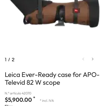
1
/
2
Leica Ever-Ready case for APO-
Televid 82 W scope
N.º artículo 42070
*
$5,900.00
* incl. IVA