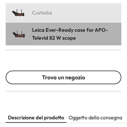
Custodia
Leica Ever-Ready case for APO-
Televid 82 W scope
Trova un negozio
Descrizione del prodotto
Oggetto della consegna