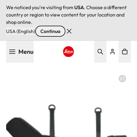
We noticed you're visiting from
USA
. Choose a different
country or region to view content for your location and
shop online.
USA (English)
Continua
Salta
Menu
al
contenuto
Leica logo - Home
principale