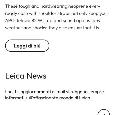
These tough and hardwearing neoprene ever-
ready case with shoulder straps not only keep your
APO-Televid 82 W safe and sound against any
weather and shocks; they also ensure that it is
ready to use whenever you need it. Thanks to the
cleverly designed closing system - with extra
Leggi di più
openings for the front lens, eyepiece, focusing
barrel and tripod mount - your spotting scope
doesn’t need to be taken out of its case for viewing
and can be slung over your shoulder while still
Leica News
mounted on a tripod.
I nostri aggiornamenti e-mail vi tengono sempre
informati sull'affascinante mondo di Leica.
Il tuo indirizzo e-mail