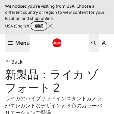
We noticed you're visiting from
USA
. Choose a
different country or region to view content for your
location and shop online.
USA (English)
継続
メ
Menu
イ
ン
Leica logo - Home
コ
Back
ン
テ
新製品：ライカ ゾ
ン
ツ
フォート 2
に
移
ライカのハイブリッドインスタントカメラ
動
がエレガントなデザインと 3 色のカラーバ
リエーションで登場