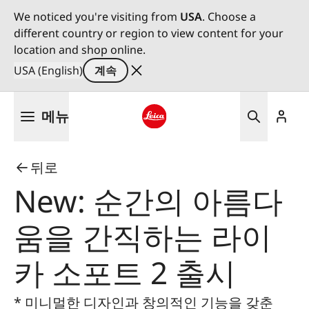
We noticed you're visiting from
USA
. Choose a
different country or region to view content for your
location and shop online.
USA (English)
계속
주
메뉴
요
콘
Leica logo - Home
텐
뒤로
츠
로
New: 순간의 아름다
건
너
움을 간직하는 라이
뛰
기
카 소포트 2 출시
* 미니멀한 디자인과 창의적인 기능을 갖춘