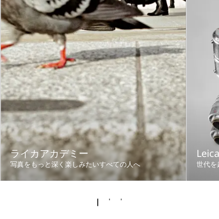
ライカアカデミー
Leic
写真をもっと深く楽しみたいすべての人へ
世代を