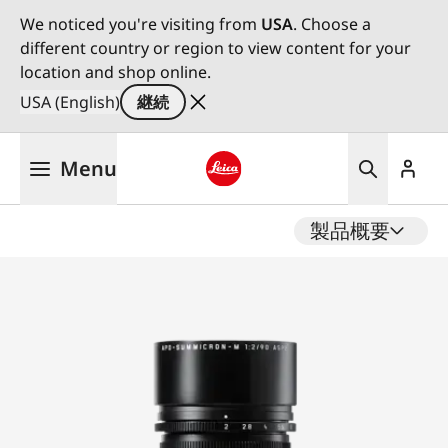
We noticed you're visiting from
USA
. Choose a
different country or region to view content for your
location and shop online.
USA (English)
継続
メ
Menu
イ
ン
Leica logo - Home
コ
製品概要
ン
テ
ン
ツ
に
移
動