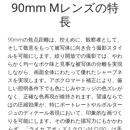
90mm Mレンズの特
長
90mmの焦点距離は、控えめに、観察者として、
そして敬意をもって被写体に向き合う撮影スタイ
ルを可能にします。絞り開放での撮影では、やわ
らかく均一なボケ味と見事な被写体の分離を実現
しながら、画面全体にわたって優れたシャープネ
スを実現します。アポクロマート補正により、厳
しい照明条件下でも色にじみやエッジの色ズレが
なく、正確な色再現が維持されます。望遠ならで
はの圧縮効果が、特にポートレートやルポルター
ジュのディテール表現において、印象的な画づく
りを可能にします。その優れた描写力にもかかわ
らず、「ライカ アポ・ズミクロンM f2/90」は手