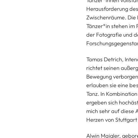
Tänzer*innen vollstä
Herausforderung des 
Zwischenräume. Die K
Tänzer*in stehen im
der Fotografie und d
Forschungsgegenstand
Tamas Detrich, Intend
richtet seinen außerg
Bewegung verborgen 
erlauben sie eine be
Tanz. In Kombinatio
ergeben sich hochäst
mich sehr auf diese A
Herzen von Stuttgart 
Alwin Maigler, gebore