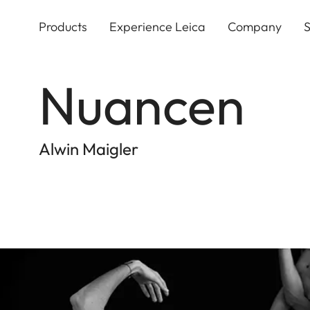
Skip
to
Products
Experience Leica
Company
S
main
content
Nuancen
Alwin Maigler