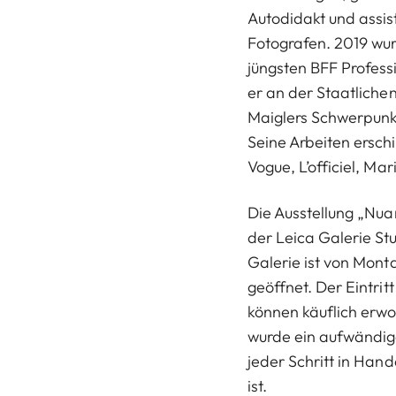
Autodidakt und assis
Fotografen. 2019 wu
jüngsten BFF Professi
er an der Staatliche
Maiglers Schwerpunkt
Seine Arbeiten ersch
Vogue, L’officiel, Ma
Die Ausstellung „Nuan
der Leica Galerie Stu
Galerie ist von Mont
geöffnet. Der Eintritt
können käuflich erwo
wurde ein aufwändig
jeder Schritt in Hand
ist.