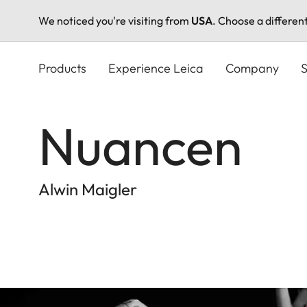
We noticed you're visiting from
USA
. Choose a differen
Skip
to
Products
Experience Leica
Company
S
main
content
Nuancen
Alwin Maigler