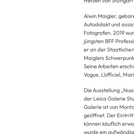
Herzen von Stuttgart 
Alwin Maigler, gebore
Autodidakt und assis
Fotografen. 2019 wu
jüngsten BFF Professi
er an der Staatliche
Maiglers Schwerpunkt
Seine Arbeiten ersch
Vogue, L’officiel, Ma
Die Ausstellung „Nuan
der Leica Galerie Stu
Galerie ist von Mont
geöffnet. Der Eintritt
können käuflich erwo
wurde ein aufwändig