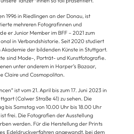
unsere Tänzer*Innen so toll präsentiert.“
n 1996 in Riedlingen an der Donau, ist
tierte mehreren Fotografinnen und
rde er Junior Member im BFF – 2021 zum
onal in Verbandshistorie. Seit 2020 studiert
n Akademie der bildenden Künste in Stuttgart.
e sind Mode-, Porträt- und Kunstfotografie.
ienen unter anderem in Harper’s Bazaar,
rie Claire und Cosmopolitan.
cen“ ist vom 21. April bis zum 17. Juni 2023 in
ttgart (Calwer Straße 41) zu sehen. Die
ag bis Samstag von 10.00 Uhr bis 18.00 Uhr
 ist frei. Die Fotografien der Ausstellung
rben werden. Für die Herstellung der Prints
es Edeldruckverfahren angewandt, bei dem