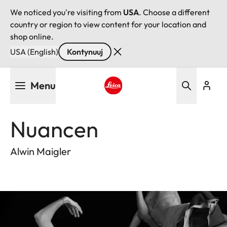
We noticed you're visiting from
USA
. Choose a different
country or region to view content for your location and
shop online.
USA (English)
Kontynuuj
Przejdź
Menu
do
treści
Leica logo - Home
Nuancen
Alwin Maigler