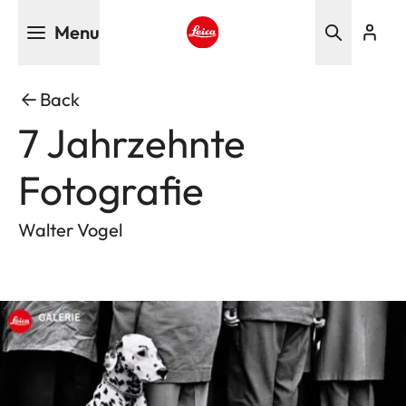
Skip
Menu
to
main
Leica logo - Home
content
Back
7 Jahrzehnte
Fotografie
Walter Vogel