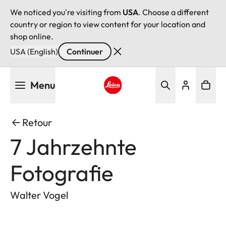
We noticed you're visiting from
USA
. Choose a different
country or region to view content for your location and
shop online.
USA (English)
Continuer
Aller
Menu
au
contenu
Leica logo - Home
principal
Retour
7 Jahrzehnte
Fotografie
Walter Vogel