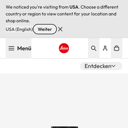
We noticed you're visiting from
USA
. Choose a different
country or region to view content for your location and
shop online.
USA (English)
Weiter
Direkt
Menü
zum
Inhalt
Leica logo - Home
Entdecken