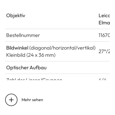
Objektiv
Leica 
Elmar-
Bestellnummer
11670
Bildwinkel
(diagonal/horizontal/vertikal)
27°/23
Kleinbild (24 x 36 mm)
Optischer Aufbau
Zahl der Linsen/Gruppen
4/4
Lage der Eintrittspupille vor dem
22 mm
Bajonett
Mehr sehen
Arbeitsbereich
0,8 m b