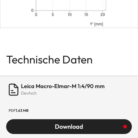
Durchmesser
ca. 52
Gewicht
ca. 230
Adapte
Technische Daten
Leica Macro-Elmar-M 1:4/90 mm
Deutsch
PDF
1.63 MB
Download