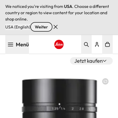
We noticed you're visiting from
USA
. Choose a different
country or region to view content for your location and
shop online.
USA (English)
Weiter
Direkt
Menü
zum
Inhalt
Leica logo - Home
Jetzt kaufen