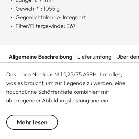
Gewicht*1: 1055 g
Gegenlichtblende: Integriert
Filter/Filtergewinde: E67
Allgemeine Beschreibung
Lieferumfang
Über den
Das Leica Noctilux-M 1:1,25/75 ASPH. hat alles,
was es braucht, um zur Legende zu werden: eine
hauchdünne Schärfentiefe kombiniert mit
überragender Abbildungsleistung und ein
einzigartig weiches Bokeh, das Fotografenträume
wahr werden lässt. Das Optikdesign erlaubt eine
Mehr lesen
herausragend detaillierte Freistellung des Motivs
und damit Bilder mit einzigartigem Charakter. Mit