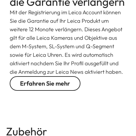
die Garantie verlängern
arretierbare Gegenlichtblende schützt das
Objektiv vor Streulicht und Verschmutzung.
Mit der Registrierung im Leica Account können
Darüber hinaus ist das Leica Noctilux-M 1:1,25/75
Sie die Garantie auf Ihr Leica Produkt um
ASPH. extrem zukunftssicher, weil es über große
weitere 12 Monate verlängern. Dieses Angebot
Leistungsreserven verfügt die auch Bildausschnitte
gilt für alle Leica Kameras und Objektive aus
durch Sensoren mit kleineren Pixel zulassen.
dem M-System, SL-System und Q-Segment
sowie für Leica Uhren. Es wird automatisch
aktiviert nachdem Sie Ihr Profil ausgefüllt und
die Anmeldung zur Leica News aktiviert haben.
Erfahren Sie mehr
Zubehör