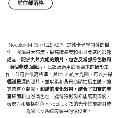
前往部落格
Noctilux-M 75 f/1.25 ASPH.是徠卡光學開發的傑
作，展現最大亮度、最高精準度和極具美感的影像
語言。配備
九片六組的鏡片，包含反常部分色散和
兩個非球面鏡片
，此鏡頭適用於高要求的攝影工
作，並符合最高標準。其f/1.25的大光圈，可以拍攝
極淺景深
的照片，並以柔和背景凸顯拍攝主體，讓
其帶有立體感。
和諧的虛化效果，結合了如實的豐
富細節
和自然演色性，讓每張影像都能展現深度、
表現力和風格特色。Noctilux 75的光學性能讓其成
為徠卡M系統鏡頭中的佼佼者。