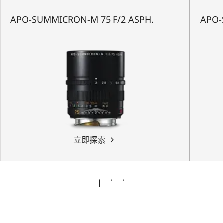
APO-SUMMICRON-M 75 F/2 ASPH.
APO-
立即探索