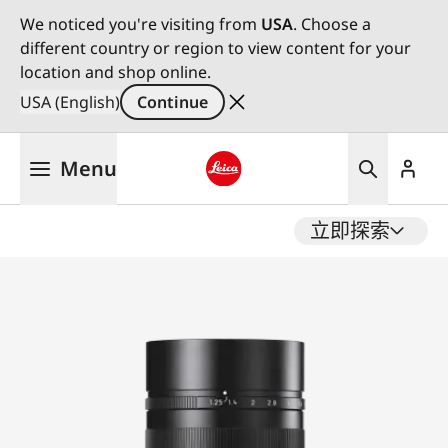
We noticed you're visiting from
USA
. Choose a
different country or region to view content for your
location and shop online.
USA (English)
Continue
Skip
Menu
to
main
Leica logo - Home
content
立即探索