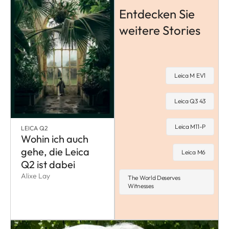
Entdecken Sie
weitere Stories
Leica M EV1
Leica Q3 43
Leica M11-P
LEICA Q2
Wohin ich auch
gehe, die Leica
Leica M6
Q2 ist dabei
Alixe Lay
The World Deserves
Witnesses