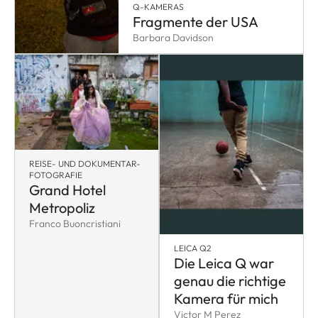
Q-KAMERAS
Fragmente der USA
Barbara Davidson
REISE- UND DOKUMENTAR-
FOTOGRAFIE
Grand Hotel
Metropoliz
Franco Buoncristiani
LEICA Q2
Die Leica Q war
genau die richtige
Kamera für mich
Victor M Perez