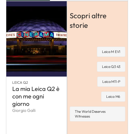
Scopri altre
storie
Leica M EV1
Leica Q3 43
Leica M11-P
LEICA Q2
La mia Leica Q2 è
con me ogni
Leica M6
giorno
Giorgio Galli
The World Deserves
Witnesses