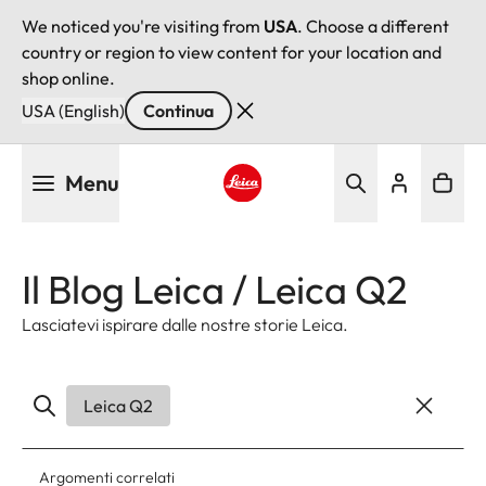
We noticed you're visiting from
USA
. Choose a different
country or region to view content for your location and
shop online.
USA (English)
Continua
Salta
Menu
al
contenuto
Leica logo - Home
principale
Il Blog Leica / Leica Q2
Lasciatevi ispirare dalle nostre storie Leica.
Leica Q2
Argomenti correlati