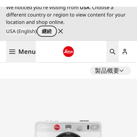
We noticed you're visiting from
USA
. Choose a
different country or region to view content for your
location and shop online.
USA (English)
継続
メ
Menu
イ
ン
Leica logo - Home
コ
製品概要
ン
テ
ン
ツ
に
移
動