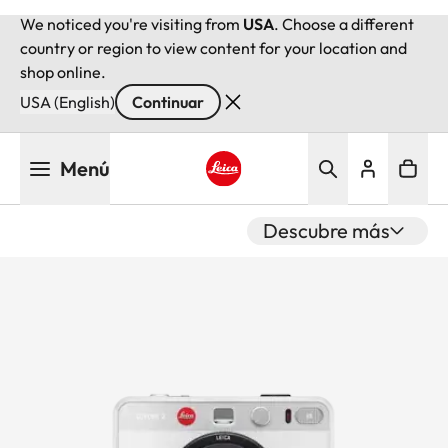
We noticed you're visiting from
USA
. Choose a different
country or region to view content for your location and
shop online.
USA (English)
Continuar
Pasar
Menú
al
contenido
Leica logo - Home
principal
Descubre más