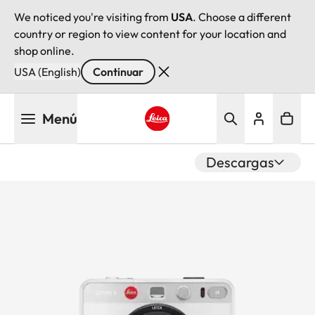
We noticed you're visiting from
USA
. Choose a different
country or region to view content for your location and
shop online.
USA (English)
Continuar
Pasar
Menú
al
contenido
Leica logo - Home
principal
Descargas