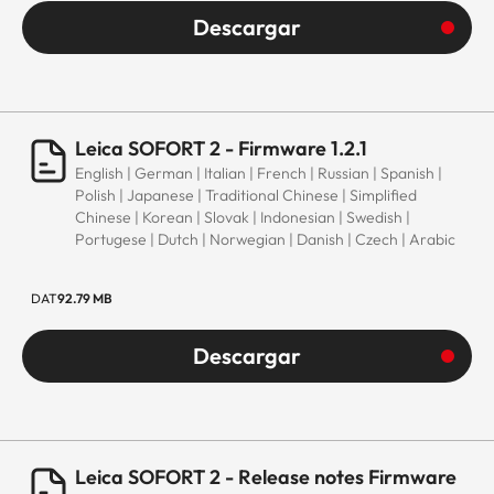
Descargar
Leica SOFORT 2 - Firmware 1.2.1
English | German | Italian | French | Russian | Spanish |
Polish | Japanese | Traditional Chinese | Simplified
Chinese | Korean | Slovak | Indonesian | Swedish |
Portugese | Dutch | Norwegian | Danish | Czech | Arabic
DAT
92.79 MB
Descargar
Leica SOFORT 2 - Release notes Firmware