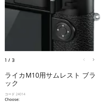
1
/
3
ライカM10用サムレスト ブラ
ック
コード 24014
Choose: