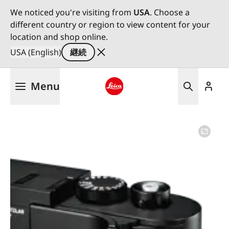
We noticed you're visiting from
USA
. Choose a
different country or region to view content for your
location and shop online.
USA (English)
継続
メ
Menu
イ
ン
Leica logo - Home
コ
ン
テ
ン
ツ
に
移
動