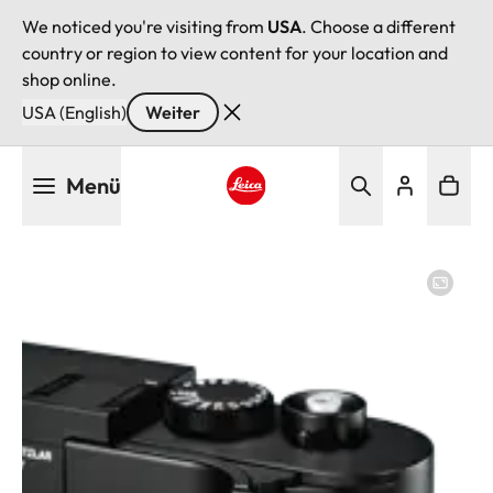
We noticed you're visiting from
USA
. Choose a different
country or region to view content for your location and
shop online.
USA (English)
Weiter
Direkt
Menü
zum
Inhalt
Leica logo - Home