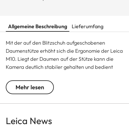
Allgemeine Beschreibung
Lieferumfang
Mit der auf den Blitzschuh aufgeschobenen
Daumenstütze erhöht sich die Ergonomie der Leica
M10. Liegt der Daumen auf der Stütze kann die
Kamera deutlich stabiler gehalten und bedient
werden. Sie erleichtert vor allem beim
Fotografieren mit nur einer Hand eine sichere
Mehr lesen
Kameraführung und ermöglicht längere
Belichtungszeiten. Die Daumenstütze besteht aus
Messing, das im CNC-Verfahren gefräst und mit
der gleichen klassischen Beschichtung wie auch
Leica News
die Leica M10 versehen ist - und bildet so eine