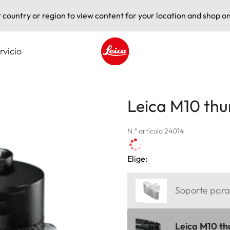
t country or region to view content for your location and shop on
rvicio
Leica logo - Home
Leica M10 thu
N.º artículo 24014
Elige:
Soporte para 
Leica M10 th