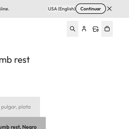
line.
USA (English)
Continuar
mb rest
pulgar, plata
umb rest, Negro