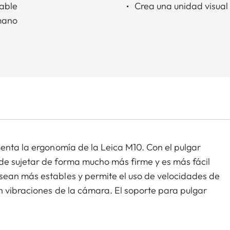
able
Crea una unidad visual
 mano
enta la ergonomía de la Leica M10. Con el pulgar
de sujetar de forma mucho más firme y es más fácil
sean más estables y permite el uso de velocidades de
n vibraciones de la cámara. El soporte para pulgar
mo acabado Eloxal que la Leica CL y, cuando está
ad visual.