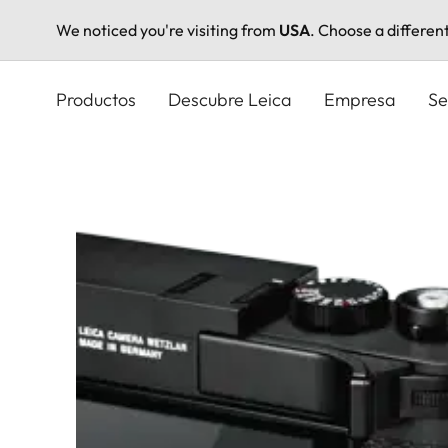
We noticed you're visiting from
USA
. Choose a differen
Pasar
al
Productos
Descubre Leica
Empresa
Se
contenido
principal