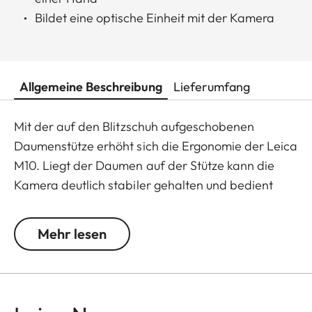
Bildet eine optische Einheit mit der Kamera
Allgemeine Beschreibung
Lieferumfang
Mit der auf den Blitzschuh aufgeschobenen
Daumenstütze erhöht sich die Ergonomie der Leica
M10. Liegt der Daumen auf der Stütze kann die
Kamera deutlich stabiler gehalten und bedient
werden. Sie erleichtert vor allem beim
Fotografieren mit nur einer Hand eine sichere
Mehr lesen
Kameraführung und ermöglicht längere
Belichtungszeiten. Die Daumenstütze besteht aus
Messing, das im CNC-Verfahren gefräst und mit
der gleichen klassischen Beschichtung wie auch