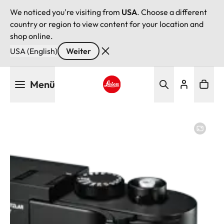
We noticed you're visiting from
USA
. Choose a different
country or region to view content for your location and
shop online.
USA (English)
Weiter
Direkt
Menü
zum
Inhalt
Leica logo - Home