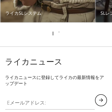
ライカSLシステム
SLレ
ライカニュース
ライカニュースに登録してライカの最新情報をア
ップデート
CTL001
Eメールアドレス: