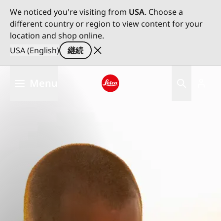
We noticed you're visiting from
USA
. Choose a
different country or region to view content for your
location and shop online.
USA (English)
継続
メ
Menu
イ
ン
Leica logo - Home
コ
ン
テ
ン
ツ
に
移
動