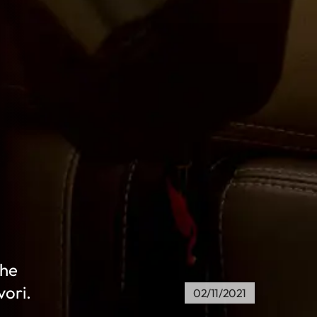
che
vori.
02/11/2021