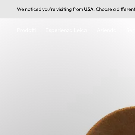
We noticed you're visiting from
USA
. Choose a differen
Salta
al
Prodotti
Esperienza Leica
Azienda
Ser
contenuto
principale