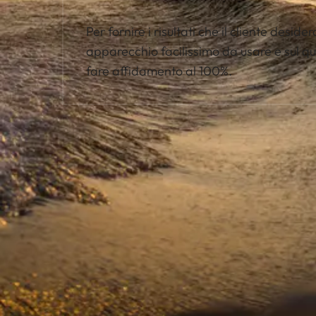
Per fornire i risultati che il cliente deside
apparecchio facilissimo da usare e sul qu
fare affidamento al 100%.