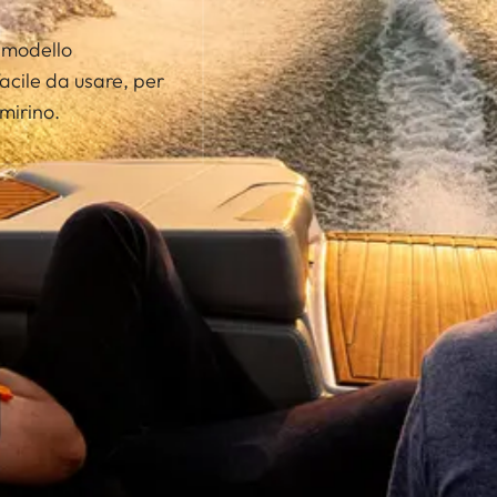
l modello
acile da usare, per
 mirino.