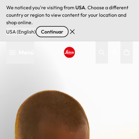
We noticed you're visiting from
USA
. Choose a different
country or region to view content for your location and
shop online.
USA (English)
Continuar
Pasar
Menú
al
contenido
Leica logo - Home
principal