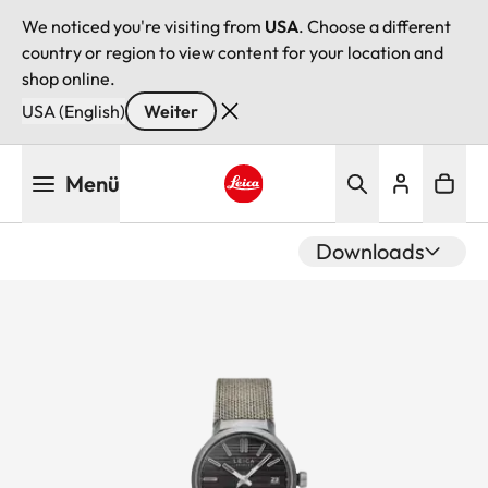
We noticed you're visiting from
USA
. Choose a different
country or region to view content for your location and
shop online.
USA (English)
Weiter
Direkt
Menü
zum
Inhalt
Leica logo - Home
Downloads