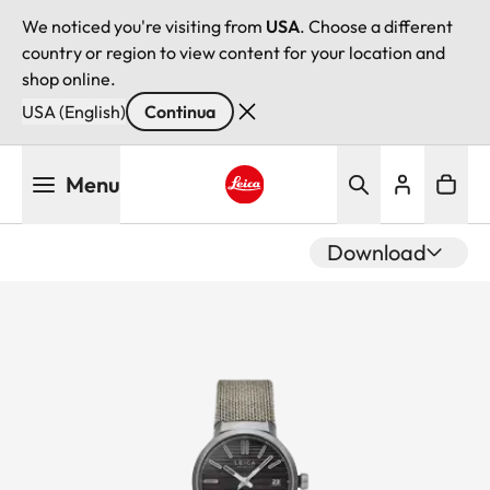
We noticed you're visiting from
USA
. Choose a different
country or region to view content for your location and
shop online.
USA (English)
Continua
Salta
Menu
al
contenuto
Leica logo - Home
principale
Download