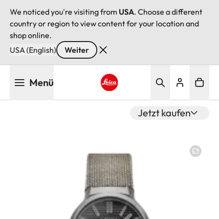
We noticed you're visiting from
USA
. Choose a different
country or region to view content for your location and
shop online.
USA (English)
Weiter
Direkt
Menü
zum
Inhalt
Leica logo - Home
Jetzt kaufen