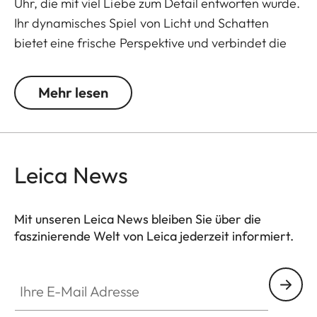
Uhr, die mit viel Liebe zum Detail entworfen wurde.
Ihr dynamisches Spiel von Licht und Schatten
bietet eine frische Perspektive und verbindet die
Kunst der Uhrmacherei mit der Essenz der
Fotografie.
Mehr lesen
Angetrieben wird die ZM 11 vom Leica Boutique
Kaliber LA-3001, das in Zusammenarbeit mit dem
Schweizer Hersteller Chronode entwickelt wurde.
Leica News
Die Uhr bietet präzise Zeitmessung und eine
Gangreserve von 60 Stunden, wobei sie in fünf
Positionen gemessen wird, um eine optimale
Mit unseren Leica News bleiben Sie über die
faszinierende Welt von Leica jederzeit informiert.
Genauigkeit zu gewährleisten.
Mit 35 sorgfältig gefassten Edelsteinen und
Ihre E-Mail Adresse
raffinierten Veredelungstechniken wird das Kaliber
der ZM 11 in einem 41 mm wasserdichten Gehäuse