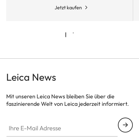
außerordentlich leistungsstark, hochgradig
Jetzt kaufen
funktionell und dabei sehr ergonomisch. Wie bei
allen Leica Geovid Pro Modellen stehen auch hier
optische Höchstleistung, praxiserprobte Ballistik
und intuitive Anwendung im Vordergrund.
Leica News
Mit unseren Leica News bleiben Sie über die
faszinierende Welt von Leica jederzeit informiert.
Ihre E-Mail Adresse