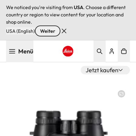
We noticed you're visiting from
USA
. Choose a different
country or region to view content for your location and
shop online.
USA (English)
Weiter
Direkt
Menü
zum
Inhalt
Leica logo - Home
Jetzt kaufen