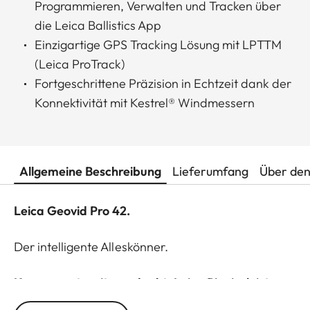
Programmieren, Verwalten und Tracken über
die Leica Ballistics App
Einzigartige GPS Tracking Lösung mit LPTTM
(Leica ProTrack)
Fortgeschrittene Präzision in Echtzeit dank der
Konnektivität mit Kestrel® Windmessern
Allgemeine Beschreibung
Lieferumfang
Über den
Leica Geovid Pro 42.
Der intelligente Alleskönner.
Konsequent weitergedacht: Leica Pionierleistung
trifft auf jagdpraktische Erfahrung.