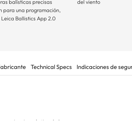
ras balísticas precisas
del viento
ón para una programación,
 Leica Ballistics App 2.0
Fabricante
Technical Specs
Indicaciones de segu
experiencia práctica de la caza.