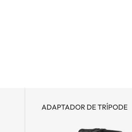
ias, los telémetros de la serie Leica Geovid Pro 42
os que buscan un verdadero todoterreno. Es la
 de cerca y de lejos, en cualquier momento. Ya sea
na o en las montañas - con un rifle o un arco - los
ales perfectos. Incorporan el excelente sistema de
plied Ballistics® y un preciso láser de clase 1. Los
th® son excepcionalmente potentes, multifuncionales
ca Geovid Pro, se centran en la excelencia óptica, la
vo.
ADAPTADOR DE TRÍPODE