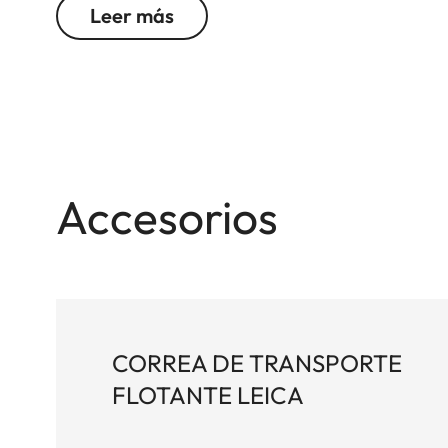
Leer más
Diseñados para la caza diurna a todas las distanc
son la primera elección para los cazadores activ
solución balística fiable para todos los disparos
acechando en el bosque, cazando en la vasta saba
modelos Leica Pro 42 son los compañeros univers
prismas Perger-Porro, el software líder mundial Ap
modelos Geovid Pro 8 x 42 y 10 x 42 con Bluetoo
Accesorios
y ergonómicos. Al igual que todos los modelos Lei
balística probada sobre el terreno y el uso intuiti
CORREA DE TRANSPORTE
FLOTANTE LEICA