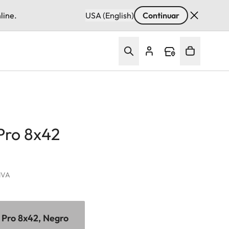
line.
USA (English)
Continuar
Pro 8x42
 IVA
 Pro 8x42, Negro