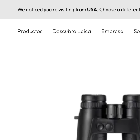
We noticed you're visiting from
USA
. Choose a differen
Pasar
al
Productos
Descubre Leica
Empresa
Se
contenido
principal