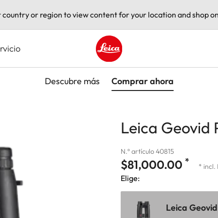
t country or region to view content for your location and shop on
rvicio
Leica logo - Home
Descubre más
Comprar ahora
Leica Geovid 
N.º artículo 40815
*
$81,000.00
* incl.
Elige:
Leica Geovid