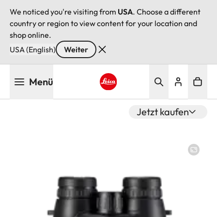
We noticed you're visiting from
USA
. Choose a different
country or region to view content for your location and
shop online.
USA (English)
Weiter
Direkt
Menü
zum
Inhalt
Leica logo - Home
Jetzt kaufen