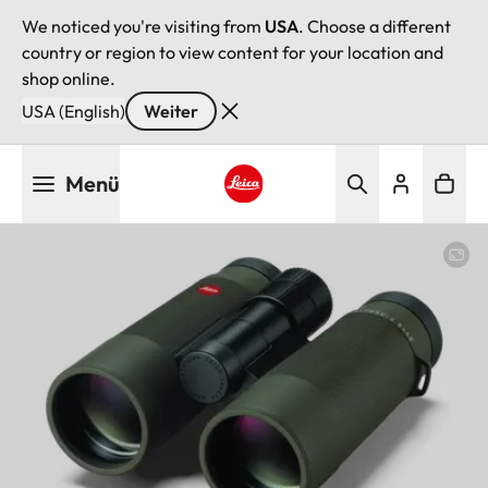
We noticed you're visiting from
USA
. Choose a different
country or region to view content for your location and
shop online.
USA (English)
Weiter
Direkt
Menü
zum
Inhalt
Leica logo - Home