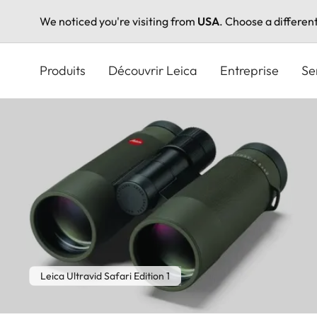
We noticed you're visiting from
USA
. Choose a differen
Aller
au
Produits
Découvrir Leica
Entreprise
Se
contenu
principal
Leica Ultravid Safari Edition 1