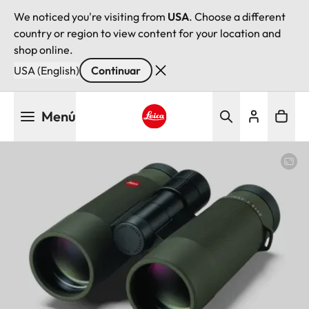
We noticed you're visiting from
USA
. Choose a different
country or region to view content for your location and
shop online.
USA (English)
Continuar
Pasar
Menú
al
contenido
Leica logo - Home
principal