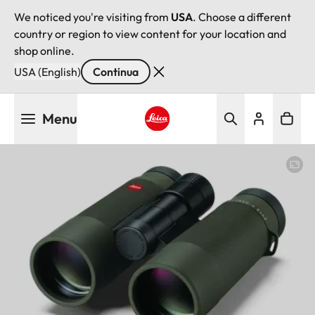
We noticed you're visiting from
USA
. Choose a different
country or region to view content for your location and
shop online.
USA (English)
Continua
Salta
Menu
al
contenuto
Leica logo - Home
principale