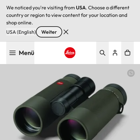
We noticed you're visiting from
USA
. Choose a different
country or region to view content for your location and
shop online.
USA (English)
Weiter
Direkt
Menü
zum
Inhalt
Leica logo - Home