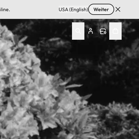
line.
USA (English)
Weiter