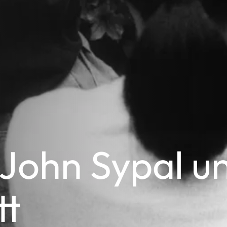
 John Sypal u
tt