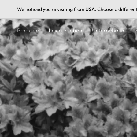
We noticed you're visiting from
USA
. Choose a differen
Direkt
zum
Produkte
Leica erleben
Unternehmen
Inhalt