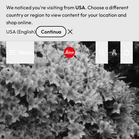
We noticed you're visiting from
USA
. Choose a different
country or region to view content for your location and
shop online.
USA (English)
Continua
Salta
Menu
al
contenuto
Leica logo - Home
principale