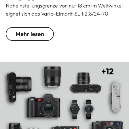
Naheinstellungsgrenze von nur 18 cm im Weitwinkel
eignet sich das Vario-Elmarit-SL 1:2.8/24-70
ASPH. für alle Anforderungen beim Filmen und
Fotografieren. Die ideale Wahl für alle, die mit
Mehr lesen
kleinem Gepäck unterwegs sein möchten.
Hervorragende Abbildungsleistung über das
komplette Brennweitenspektrum sind durch die
aufwendige optische Konstruktion des Vario-
Elmarit-SL 1:2.8/24-70 ASPH. mit sechs
asphärischen Oberflächen garantiert. Die aus 11
Lamellen bestehenden Blende und eine perfekte
chromatische Korrektur sorgen für ein besonders
harmonisches Bokeh und grenzenlose
Gestaltungsmöglichkeiten. Für einen schnellen und
präzisen Autofokus bewegt der schnelle
Schrittmotor im Objektivkörper nur eine einzige,