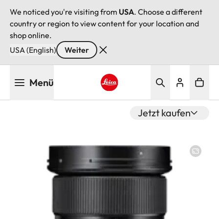
We noticed you're visiting from
USA
. Choose a different
country or region to view content for your location and
shop online.
USA (English)
Weiter
Direkt
Menü
zum
Inhalt
Leica logo - Home
Jetzt kaufen