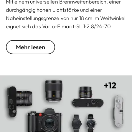
Mit einem universellen Brennweitenbereich, einer
durchgängig hohen Lichtstärke und einer
Naheinstellungsgrenze von nur 18 cm im Weitwinkel
eignet sich das Vario-Elmarit-SL 1:2.8/24-70
ASPH. für alle Anforderungen beim Filmen und
Fotografieren. Die ideale Wahl für alle, die mit
Mehr lesen
kleinem Gepäck unterwegs sein möchten.
Hervorragende Abbildungsleistung über das
komplette Brennweitenspektrum sind durch die
aufwendige optische Konstruktion des Vario-
Elmarit-SL 1:2.8/24-70 ASPH. mit sechs
asphärischen Oberflächen garantiert. Die aus 11
Lamellen bestehenden Blende und eine perfekte
chromatische Korrektur sorgen für ein besonders
harmonisches Bokeh und grenzenlose
Gestaltungsmöglichkeiten. Für einen schnellen und