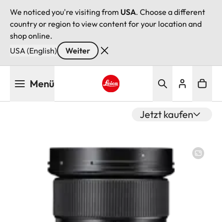
We noticed you're visiting from
USA
. Choose a different
country or region to view content for your location and
shop online.
USA (English)
Weiter
Direkt
Menü
zum
Inhalt
Leica logo - Home
Jetzt kaufen