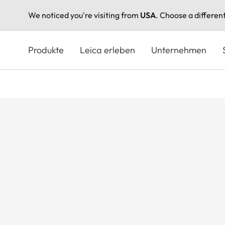
We noticed you're visiting from
USA
. Choose a differen
Direkt
zum
Produkte
Leica erleben
Unternehmen
Inhalt