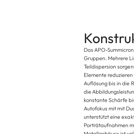
Konstruk
Das APO-Summicron-SL
Gruppen. Mehrere Li
Teildispersion sorge
Elemente reduzieren 
Auflösung bis in die
die Abbildungsleistu
konstante Schärfe bi
Autofokus mit mit Du
unterstützt eine exa
Porträtaufnahmen mi
Metallgehäuse ist vo