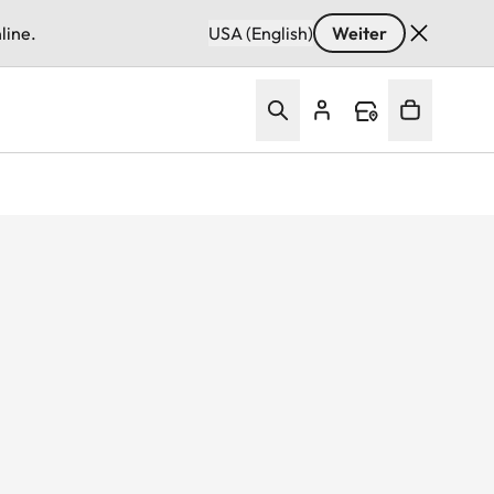
line.
USA (English)
Weiter