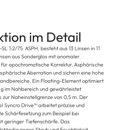
tion im Detail
 1:2/75 ASPH. besteht aus 13 Linsen in 11
nsen aus Sonderglas mit anomaler
n für apochromatische Korrektur. Asphärische
sphärische Aberration und sichern eine hohe
 Randbereiche. Ein Floating-Element optimiert
ng im Nahbereich und gewährleistet
s zur Naheinstellgrenze von 0,5 m. Der
al Syncro Drive™ arbeitet präzise und
kte Schärfesetzung zum Beispiel bei
t geringer Tiefenschärfe. Das
llständig gegen Staub und Feuchtigkeit