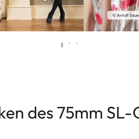
© Arndt Saue
rken des 75mm SL-O