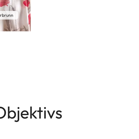
rbrunn
bjektivs