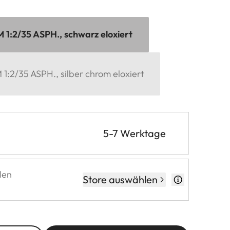
1:2/35 ASPH., schwarz eloxiert
1:2/35 ASPH., silber chrom eloxiert
5-7 Werktage
len
Store auswählen