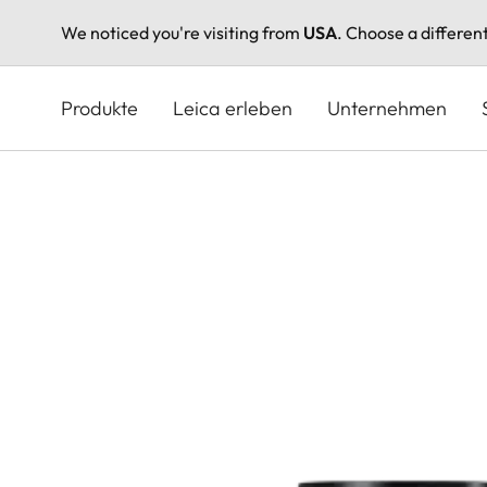
We noticed you're visiting from
USA
. Choose a differen
Direkt
zum
Produkte
Leica erleben
Unternehmen
Inhalt