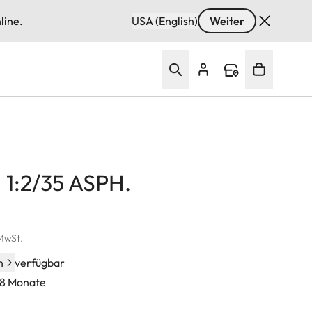
line.
USA (English)
Weiter
1:2/35 ASPH.
 MwSt.
n
verfügbar
48 Monate