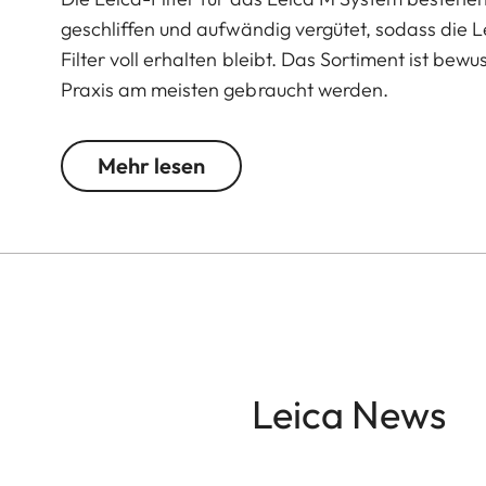
geschliffen und aufwändig vergütet, sodass die 
Filter voll erhalten bleibt. Das Sortiment ist bewu
Praxis am meisten gebraucht werden.
Der Zirkular-Polfilter dient der Elminierung stö
Mehr lesen
bewirkt Kontraststeigerung sowie eine sattere F
Polfilter haben die Eigenschaft, nach jeder 180-
Der Polfilter zur Leica M wird daher mit einem Ad
Beurteilung und Steuerung seiner Wirkung vor 
lässt.
Leica News