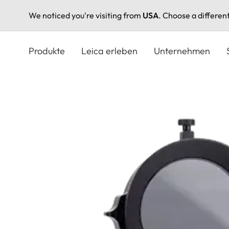
We noticed you're visiting from
USA
. Choose a differen
Direkt
zum
Produkte
Leica erleben
Unternehmen
Inhalt