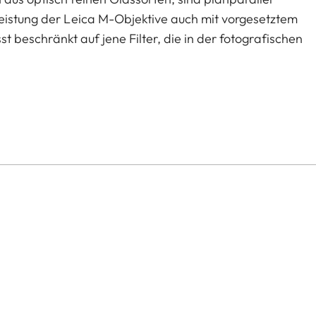
Leistung der Leica M-Objektive auch mit vorgesetztem
sst beschränkt auf jene Filter, die in der fotografischen
render Reflexe auf nichtmetallischen Oberflächen und
arbwiedergabe.
Grad-Drehung wieder den gleichen Effekt zu zeigen.
apter mit Schwenkfassung geliefert, sodass er sich zur
der Aufnahme um 180 Grad vor den Sucher schwenken