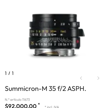
1
/
1
Summicron-M 35 f/2 ASPH.
N.º artículo 11673
*
$92,000.00
* incl. IVA