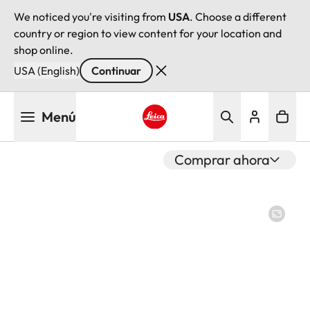
We noticed you're visiting from
USA
. Choose a different
country or region to view content for your location and
shop online.
USA (English)
Continuar
Pasar
Menú
al
contenido
Leica logo - Home
principal
Comprar ahora